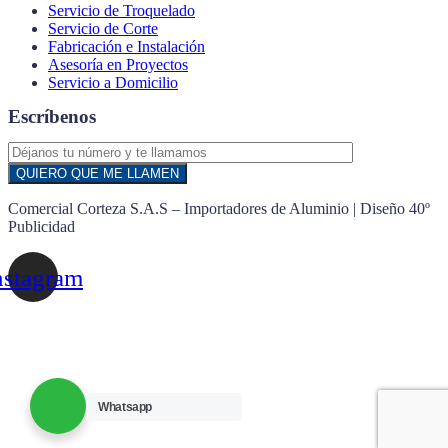
Servicio de Troquelado
Servicio de Corte
Fabricación e Instalación
Asesoría en Proyectos
Servicio a Domicilio
Escríbenos
Comercial Corteza S.A.S – Importadores de Aluminio | Diseño 40º
Publicidad
nstagram
Whatsapp