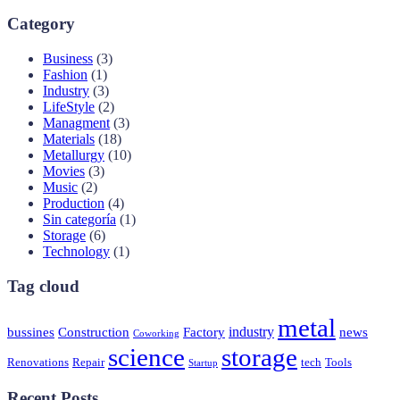
Category
Business
(3)
Fashion
(1)
Industry
(3)
LifeStyle
(2)
Managment
(3)
Materials
(18)
Metallurgy
(10)
Movies
(3)
Music
(2)
Production
(4)
Sin categoría
(1)
Storage
(6)
Technology
(1)
Tag cloud
metal
industry
bussines
Construction
Factory
news
Coworking
science
storage
Renovations
Repair
tech
Tools
Startup
Recent Posts