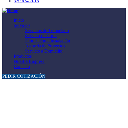
320 674 7018
Inicio
Servicios
Servicios de Troquelado
Servicio de Corte
Fabricación e Instalación
Asesoría de Proyectos
Servicio a Domicilio
Productos
Nuestra Empresa
Contacto
PEDIR COTIZACIÓN