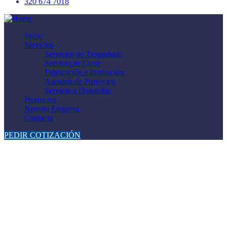
320 674 7018
Inicio
Servicios
Servicios de Troquelado
Servicio de Corte
Fabricación e Instalación
Asesoría de Proyectos
Servicio a Domicilio
Productos
Nuestra Empresa
Contacto
PEDIR COTIZACIÓN