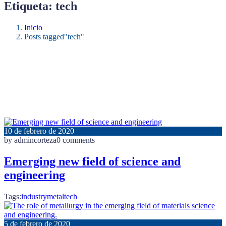
Etiqueta:
tech
Inicio
Posts tagged"tech"
10 de febrero de 2020
by admincorteza
0 comments
Emerging new field of science and
engineering
Tags:
industry
metal
tech
5 de febrero de 2020